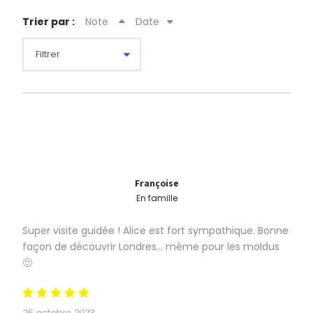
Trier par :
Note
Date
Françoise
En famille
Description
Super visite guidée ! Alice est fort sympathique. Bonne
façon de découvrir Londres… même pour les moldus
🙂
Enfilez vos capes et armez-vous de vos baguettes car
vous quittez le monde des moldus pour un voyage
magique !
25 octobre 2023