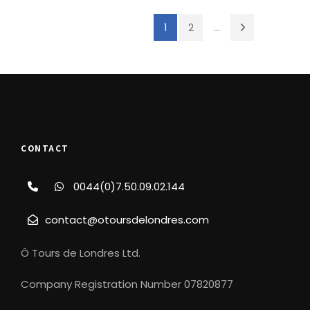
vêtements adaptés.
1
2
...
Nous prendrons le métro durant la visite.
Merci de vous munir d'un titre de transport
valide (Nous vous conseillons dans notre
Blog).
CONTACT
Horaires & Tarifs
0044(0)7.50.09.02.144
Lundi
09h30
contact@otoursdelondres.com
Mardi
09h30
Ô Tours de Londres Ltd.
Mercredi
14h30
Company Registration Number 07820877
Jeudi
09h30