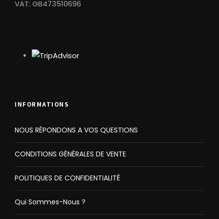
VAT: GB473510696
Vendredi
09h30
Samedi
09h30
Dimanche
09h30
Adulte
£29.00
+16
INFORMATIONS
Enfant
£16.00
NOUS RÉPONDONS A VOS QUESTIONS
6-15
Moins de 5 ans
Gratuit
CONDITIONS GÉNÉRALES DE VENTE
POLITIQUES DE CONFIDENTIALITÉ
Non inclus
Qui Sommes-Nous ?
Nourriture / Boisson