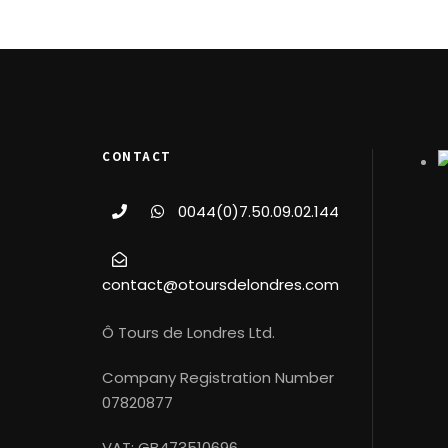
CONTACT
0044(0)7.50.09.02.144
contact@otoursdelondres.com
Ô Tours de Londres Ltd.
Company Registration Number
07820877
VAT: GB473510696