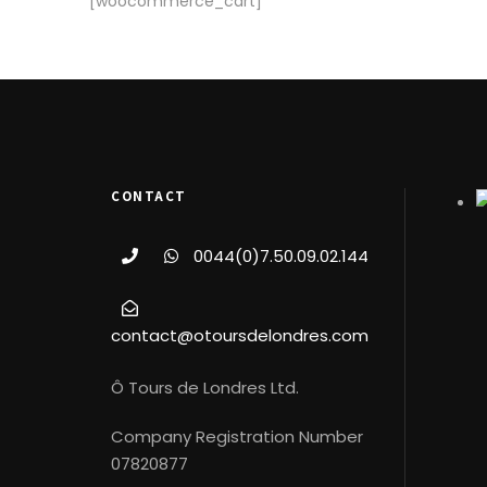
[woocommerce_cart]
CONTACT
0044(0)7.50.09.02.144
contact@otoursdelondres.com
Ô Tours de Londres Ltd.
Company Registration Number
07820877